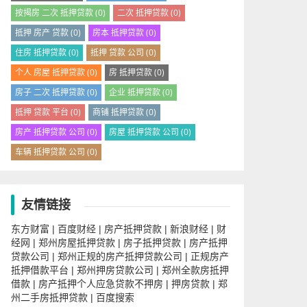
按揭房 二次 抵押贷款
(0)
二次 抵押贷款
(0)
抵押 房产 贷款
(0)
房本 抵押贷款
(0)
住房 抵押贷款
(0)
抵押 贷款 公司
(0)
个人 房屋 抵押贷款
(0)
房 抵押贷款
(0)
房子 二次 抵押贷款
(0)
企业 抵押贷款
(0)
抵押 贷款 平台
(0)
商铺 抵押贷款
(0)
房产 抵押贷款 公司
(0)
房屋 抵押贷款 公司
(0)
车辆 抵押贷款 公司
(0)
友情链接
东方财富
百度财经
房产抵押贷款
新浪财经
财
|
|
|
|
经网
郑州房屋抵押贷款
房子抵押贷款
房产抵押
|
|
|
贷款公司
郑州正规的房产抵押贷款公司
正规房产
|
|
抵押借款平台
郑州押房贷款公司
郑州全款房抵押
|
|
借款
房产抵押个人应急贷款不押房
押房贷款
郑
|
|
|
州二手房抵押贷款
百度搜索
|