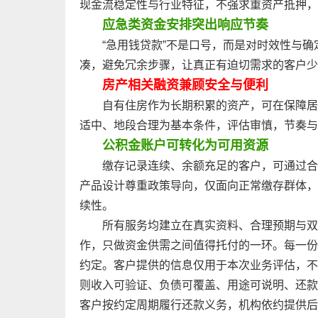
现金流稳定性与行业特征，不强求重资产抵押，
应急类资金安排突出响应节奏
“急用钱贷款”不是口号，而是对时效性与
凑，避免冗余步骤，让真正有迫切需求的客户少
房产相关融资兼顾安全与便利
自有住房作为长期积累的资产，可在保障居
适中、地段合理为基本条件，评估审慎，节奏与
公积金账户可转化为可用资源
缴存记录连续、余额充足的客户，可通过合
产品设计尊重政策导向，仅面向正常缴存群体，
续性。
所有服务均建立在真实资料、合理预期与双
作，只做资金供需之间值得托付的一环。每一份
约定。客户提供的信息仅用于本次业务评估，不
则收入可验证、负债可覆盖、用途可说明、还款
客户按约定周期履行还款义务，机构依约提供后